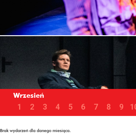
Wrzesień
1
2
3
4
5
6
7
8
9
1
Brak wydarzeń dla danego miesiąca.