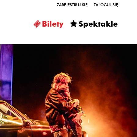
ZAREJESTRUJ SIĘ
ZALOGUJ SIĘ
0
Bilety
Spektakle
0,00
PLN
14