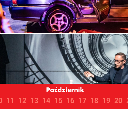
Październik
0
11
12
13
14
15
16
17
18
19
20