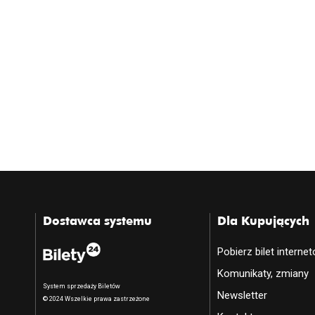
Dostawca systemu
Dla Kupujących
Pobierz bilet interne
Komunikaty, zmiany
System sprzedaży Biletów
Newsletter
© 2024 Wszelkie prawa zastrzeżone