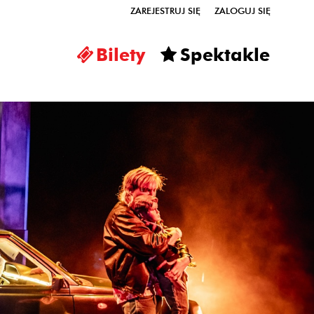
ZAREJESTRUJ SIĘ
ZALOGUJ SIĘ
0
Bilety
Spektakle
0,00
PLN
14