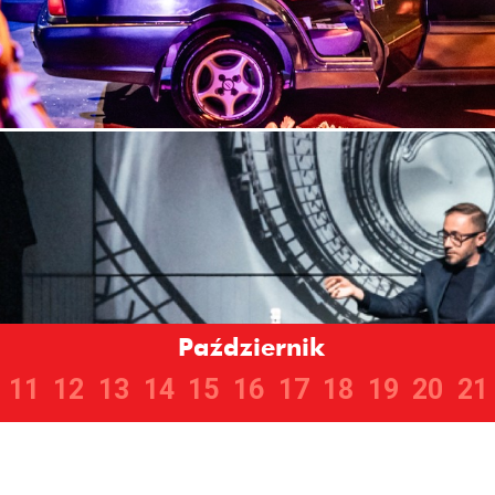
Październik
11
12
13
14
15
16
17
18
19
20
21