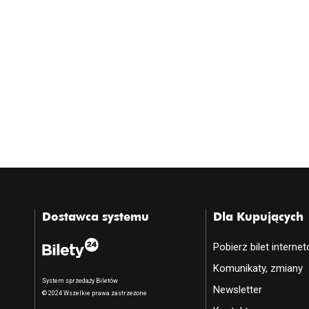
Dostawca systemu
Dla Kupujących
Pobierz bilet interne
Komunikaty, zmiany
System sprzedaży Biletów
Newsletter
© 2024 Wszelkie prawa zastrzeżone