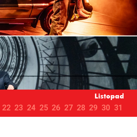
Listopad
22
23
24
25
26
27
28
29
30
31