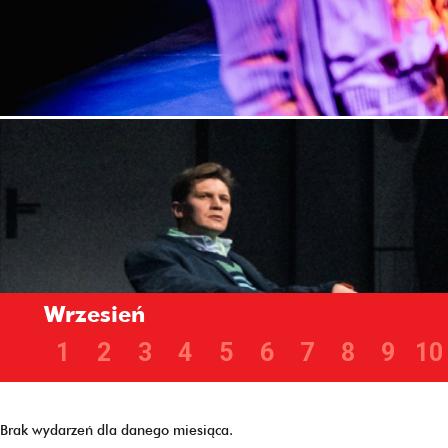
Wrzesień
1
2
3
4
5
6
7
8
9
10
Brak wydarzeń dla danego miesiąca.