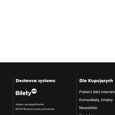
Dostawca systemu
Dla Kupujących
Pobierz bilet interne
Komunikaty, zmiany
System sprzedaży Biletów
Newsletter
© 2024 Wszelkie prawa zastrzeżone