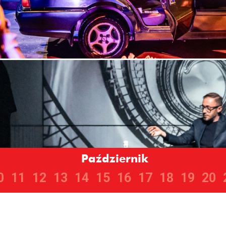
Październik
0
11
12
13
14
15
16
17
18
19
20