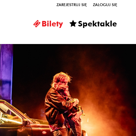
ZAREJESTRUJ SIĘ
ZALOGUJ SIĘ
0
Bilety
Spektakle
0,00
PLN
14