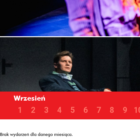
Wrzesień
1
2
3
4
5
6
7
8
9
1
Brak wydarzeń dla danego miesiąca.