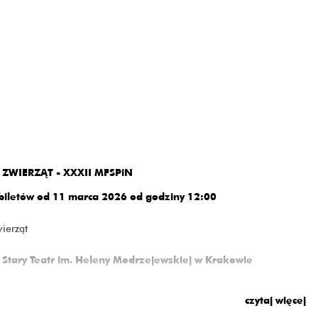
ZWIERZĄT - XXXII MFSPiN
biletów od 11 marca 2026 od godziny 12:00
ierząt
Stary Teatr im. Heleny Modrzejewskiej w Krakowie
wierząt"
czytaj więcej
Michał Borczuch