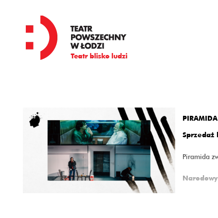
'
PIRAMIDA 
Sprzedaż 
Piramida zw
Narodowy 
"Piramida z
Reżyseria: