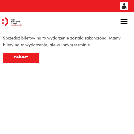
0
'
0,00
Gł
PLN
Sprzedaż biletów na to wydarzenie została zakończona. Mamy
bilety na to wydarzenie, ale w innym terminie.
14
53
zobacz