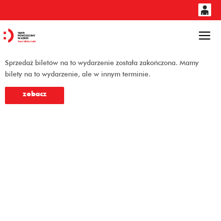
0
'
0,00
Gł
PLN
Sprzedaż biletów na to wydarzenie została zakończona. Mamy
bilety na to wydarzenie, ale w innym terminie.
14
53
zobacz