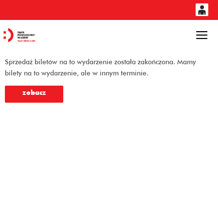
0
'
0,00
Gł
PLN
Sprzedaż biletów na to wydarzenie została zakończona. Mamy
bilety na to wydarzenie, ale w innym terminie.
14
53
zobacz