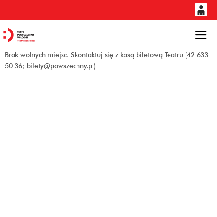
0
'
0,00
Gł
Brak wolnych miejsc. Skontaktuj się z kasą biletową Teatru (42 633
PLN
50 36; bilety@powszechny.pl)
14
53