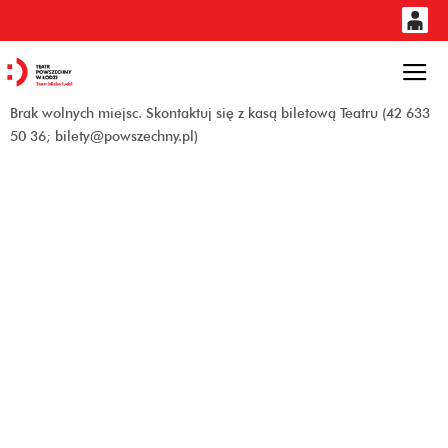
0
'
0,00
Gł
Brak wolnych miejsc. Skontaktuj się z kasą biletową Teatru (42 633
PLN
50 36; bilety@powszechny.pl)
14
54